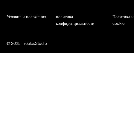
политика
Политика и
Условия и положения
конфиденциальности
cookie
© 2025 TreblexStudio