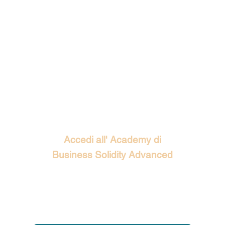
Step #1: Guarda il Video e Scopri i Segreti che i Giganti della Finanza non vogliono farti conoscere
*Metti a schermo intero e attiva l'audio 🔊
Accedi all' Academy di
Business Solidity Advanced
197,00
€ -> 0€ / LIFETIME
Diventa membro di un network esclusivo, senza mai più
pagare.​
Completa la tua candidatura ora e scopri se puoi
entrare GRATIS a vita nell' esclusiva academy.