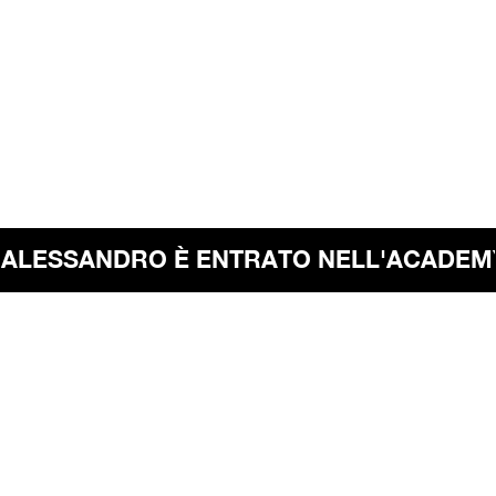
restare bloccato nello stesso punto.
ALESSANDRO È ENTRATO NELL'ACADEMY 2
LA SOLUZIONE: UN PERCORSO CHE CAMBIA LE REGOLE 🔑
Dopo anni di esperienza, ho creato un percorso unico
che ti guida attraverso i principi fondamentali della
libertà finanziaria.
✔️ Imparerai a leggere e interpretare le regole del